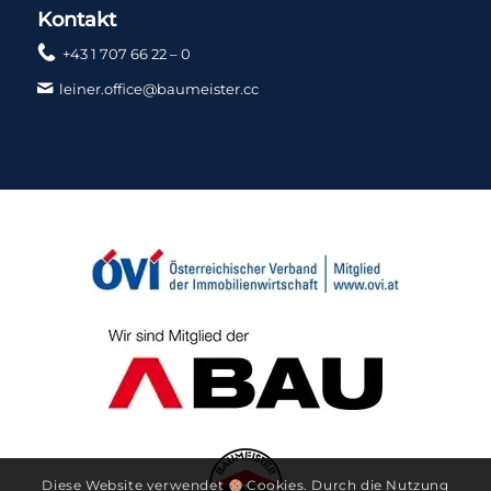
Kontakt
+43 1 707 66 22 – 0
leiner.office@baumeister.cc
Diese Website verwendet
Cookies. Durch die Nutzung