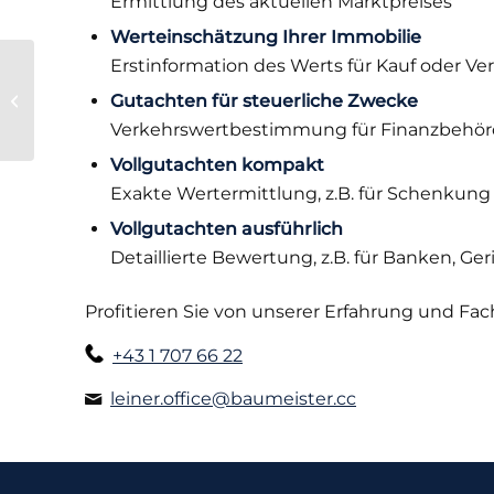
Ermittlung des aktuellen Marktpreises
Werteinschätzung Ihrer Immobilie
Erstinformation des Werts für Kauf oder Ve
Beratung zu
Finanzierung und
Gutachten für steuerliche Zwecke
Förderung
Verkehrswertbestimmung für Finanzbehö
Vollgutachten kompakt
Exakte Wertermittlung, z.B. für Schenkun
Vollgutachten ausführlich
Detaillierte Bewertung, z.B. für Banken, Ge
Profitieren Sie von unserer Erfahrung und Fa
+43 1 707 66 22
leiner.office@baumeister.cc